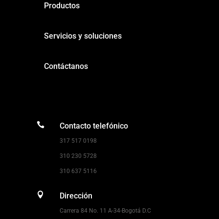
Productos
Servicios y soluciones
Contáctanos

Contacto telefónico
317 517 0198
310 230 5728
310 637 5116

Dirección
Carrera 84 No. 11 A-34-Bogotá D.C