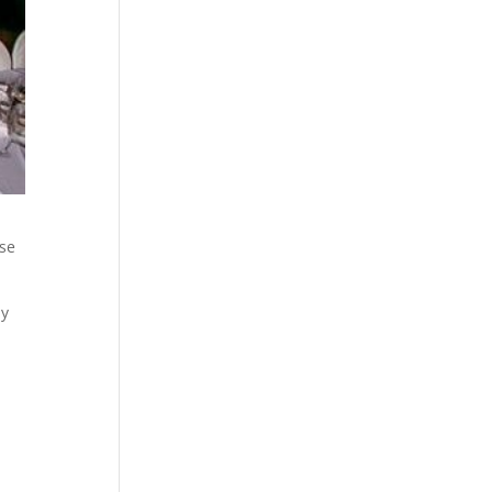
 se
 y