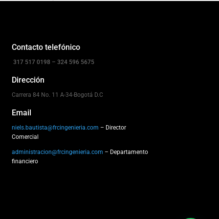
Contacto telefónico
317 517 0198 – 324 596 5675
Dirección
Carrera 84 No. 11 A-34-Bogotá D.C
Email
niels.bautista@frcingenieria.com
– Director
Comercial
administracion@frcingenieria.com
– Departamento
financiero