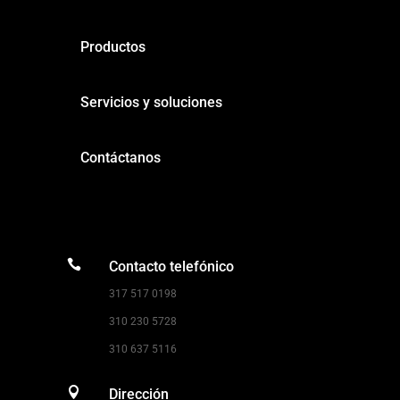
Productos
Servicios y soluciones
Contáctanos

Contacto telefónico
317 517 0198
310 230 5728
310 637 5116

Dirección