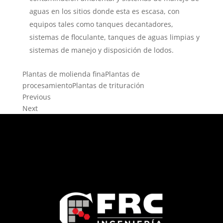
aguas en los sitios donde esta es escasa, con
equipos tales como tanques decantadores,
sistemas de floculante, tanques de aguas limpias y
sistemas de manejo y disposición de lodos.
Plantas de molienda finaPlantas de
procesamientoPlantas de trituración
Previous
Next