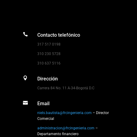

Contacto telefónico
317 517 0198
310 230 5728
310 637 5116

Dirección
Carrera 84 No. 11 A-34-Bogotá D.C

Email
niels.bautista@frcingenieria.com
– Director
Comercial
administracion@frcingenieria.com
–
Departamento financiero