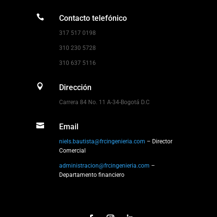

Contacto telefónico
317 517 0198
310 230 5728
310 637 5116

Dirección
Carrera 84 No. 11 A-34-Bogotá D.C

Email
niels.bautista@frcingenieria.com
– Director
Comercial
administracion@frcingenieria.com
–
Departamento financiero